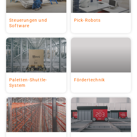
Steuerungen und
Pick-Robots
Software
Paletten-Shuttle-
Fördertechnik
System