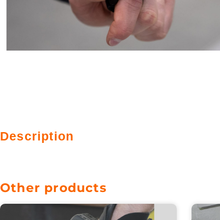
Description
Other products