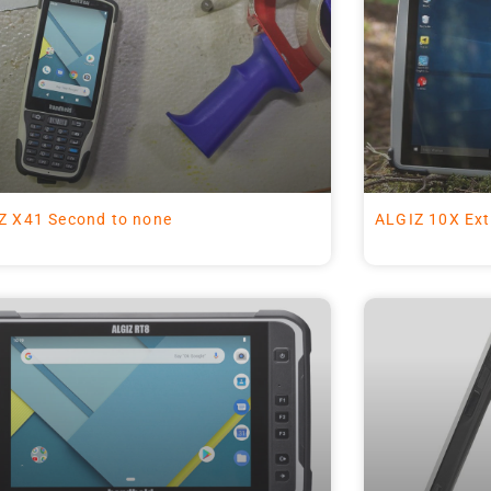
Z X41 Second to none
ALGIZ 10X Ext