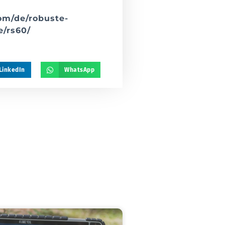
om/de/robuste-
e/rs60/
LinkedIn
WhatsApp