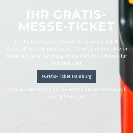
IHR GRATIS-
MESSE-TICKET
Entdecken Sie die Zukunft der Intralogistik &
Materialfluss – Innovationen, Trends und Kontakte in
Dortmund oder Hamburg. Kostenfrei und exklusiv für
Fachbesucher.
Gratis-Ticket Hamburg
86 % der Fachbesucher bewerten das Messeduo mit
sehr gut und gut.